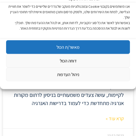
היא באה לידי ביטוי
אנו משתמשים בקובצי Cookie ובטכנולוגיות מעקב של צדדים שלישיים כדי לשפר את חוויית
הגלישה, לפתח את השירותים שלנו, ולספק פרסום ותוכן מותאמים אישית לפי תחומי העניין
שלך.
קרא עוד »
באפשרותך לאשר את כל סוגי הקוביות, לדחות אותן, או לנהל את ההעדפות שלך. תוכל/י
לשנות או לבטל את ההסכמה בכל עת דרך הגדרות הפרטיות והקוקיז בתחתית האתר.
19/01/2024
מאשר/ת הכול
דוחה הכול
יתרונותיה וחשיבותה של אנרגיה
מתחדשת בישראל
ניהול העדפות
ישראל, מדינה הידועה ברוח החדשנית שלה ובמחויבותה
לקיימות, עושה צעדים משמעותיים בניסיון לרתום מקורות
אנרגיה מתחדשת כדי לעמוד בדרישות האנרגיה
קרא עוד »
13/12/2023