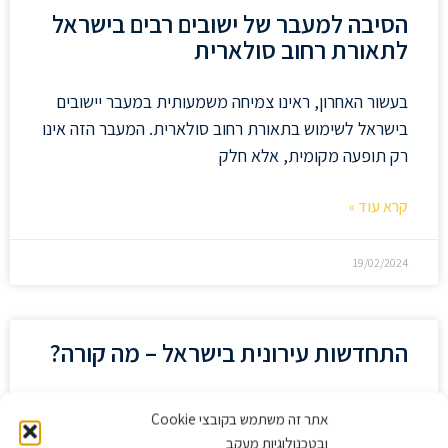
הסיבה למעבר של ישובים רבים בישראל
לתאורת רחוב סולארית
בעשור האחרון, ראינו צמיחה משמעותית במעבר יישובים
בישראל לשימוש בתאורת רחוב סולארית. המעבר הזה אינו
רק תופעה מקומית, אלא חלק
קרא עוד »
19/02/2024
התחדשות עירונית בישראל – מה קורה?
הידעתם כי קיימת רשות ממשלתית של התחדשות עירונית
אתר זה משתמש בקובצי Cookie
בישראל? אתם יודעים בכלל מהי התחדשות עירונית? איך
ובטכנולוגיות מעקב