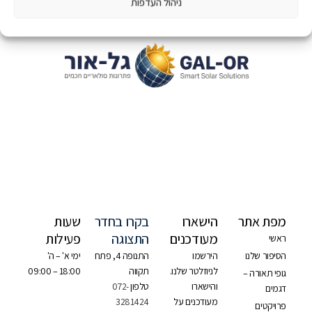
ניהול העדפות
מפת אתר
הישארו
בקרו בחדר
שעות
מעודכנים
התצוגה
פעילות
ראשי
הסיפור שלנו
הירשמו
התנופה 4, פתח
ימי א' – ה'
לניוזלטר שלנו.
תקווה
18:00 – 09:00
גופי תאורה –
והישארו
טלפון
072-
דגמים
מעודכנים על
3281424
פרויקטים