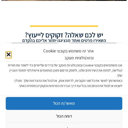
תאורת מיגוניות / ממ"דים
יש לכם שאלה? זקוקים לייעוץ?
השאירו פרטים ואחד מנציגנו יחזור אליכם בהקדם
אתר זה משתמש בקובצי Cookie
ובטכנולוגיות מעקב
אנו משתמשים בקובצי Cookie ובטכנולוגיות מעקב של צדדים שלישיים כדי לשפר את חוויית
הגלישה, לפתח את השירותים שלנו, ולספק פרסום ותוכן מותאמים אישית לפי תחומי העניין
שלך.
באפשרותך לאשר את כל סוגי הקוביות, לדחות אותן, או לנהל את ההעדפות שלך. תוכל/י
לשנות או לבטל את ההסכמה בכל עת דרך הגדרות הפרטיות והקוקיז בתחתית האתר.
מאשר/ת הכול
התקנון ומדיניות הפרטיות
אני מאשר/ת שקראתי את
שליחה
דוחה הכול