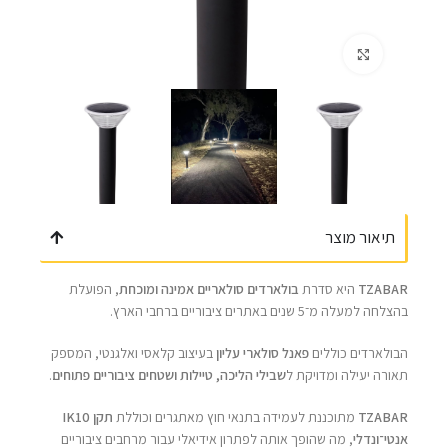
Click to enlarge
תיאור מוצר
TZABAR
היא סדרת
בולארדים סולאריים אמינה ומוכחת
, הפועלת
בהצלחה למעלה מ־5 שנים באתרים ציבוריים ברחבי הארץ.
הבולארדים כוללים
פאנל סולארי עליון
בעיצוב קלאסי ואלגנטי, המספק
תאורה יעילה ומדויקת ל
שבילי הליכה, טיילות ושטחים ציבוריים פתוחים
.
TZABAR
מתוכננת לעמידה בתנאי חוץ מאתגרים וכוללת
תקן IK10
אנטי־ונדלי
, מה שהופך אותה לפתרון אידיאלי עבור מרחבים ציבוריים