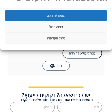
לשנות או לבטל את ההסכמה בכל עת דרך הגדרות הפרטיות והקוקיז בתחתית האתר.
אופטיקה/ גדלים שונים לפי דרישה ובהזמנה מראש.
תיתכן סטייה של עד 10% (ט.ל.ח) *
מאשר/ת הכול
אופטיקות
דוחה הכול
ניהול העדפות
הורדות
מפרט מלא להורדה
חזרה
יש לכם שאלה? זקוקים לייעוץ?
השאירו פרטים ואחד מנציגנו יחזור אליכם בהקדם