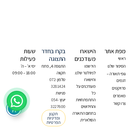
מפת אתר
הישארו
בקרו בחדר
שעות
מעודכנים
התצוגה
פעילות
ראשי
הסיפור שלנו
הירשמו
התנופה 4, פתח
ימי א' – ה'
לניוזלטר שלנו.
תקווה
18:00 – 09:00
גופי תאורה –
והישארו
טלפון
072-
דגמים
מעודכנים על
3281424
פרויקטים
כל
פגישת
מאמרים
התתפתחויות
יעוץ
054-
צרו קשר
והחידושים
3227600
בתחום התאורה
תקנון
ומדיניות
הסולארית.
הפרטיות