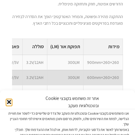
הדורשים אמינות, חוזק ותחזוקה מינימלית.
ההתקנה מהירה ופשוטה, והמחיר האטרקטיבי הופך את הסדרה לבחירה
מועדפת בפרויקטים מוניציפליים ותכנוניים בכל רחבי הארץ.
מידות
תפוקת אור (LM)
סוללה
פאנל סולא
6.2W/5V
3.2V/12AH
300LM
260×260×900mm
6.2W/5V
3.2V/12AH
300LM
260×260×600mm
6.2W/5V
3.2V/12AH
300LM
260×260×380mm
אתר זה משתמש בקובצי Cookie
ובטכנולוגיות מעקב
אנו משתמשים בקובצי Cookie ובטכנולוגיות מעקב של צדדים שלישיים כדי לשפר את חוויית
הגלישה, לפתח את השירותים שלנו, ולספק פרסום ותוכן מותאמים אישית לפי תחומי העניין
2700K-6000K
שלך.
*חשוב לציין – ניתן לבצע שינויים והתאמות בכל רכיבי
באפשרותך לאשר את כל סוגי הקוביות, לדחות אותן, או לנהל את ההעדפות שלך. תוכל/י
המערכת – הספק פאנל סולארי / סוללה / גוון האור/