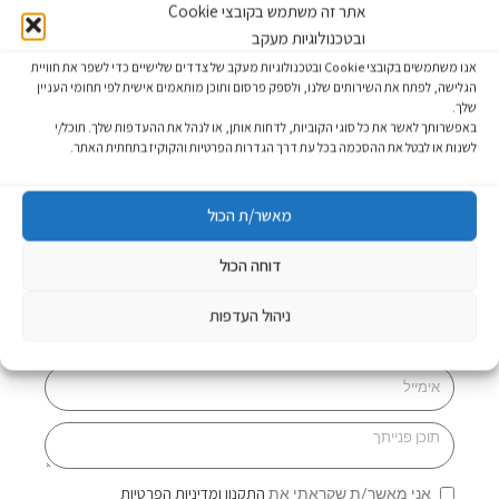
אתר זה משתמש בקובצי Cookie
מפרט מלא להורדה
ובטכנולוגיות מעקב
אנו משתמשים בקובצי Cookie ובטכנולוגיות מעקב של צדדים שלישיים כדי לשפר את חוויית
חזרה
הגלישה, לפתח את השירותים שלנו, ולספק פרסום ותוכן מותאמים אישית לפי תחומי העניין
שלך.
באפשרותך לאשר את כל סוגי הקוביות, לדחות אותן, או לנהל את ההעדפות שלך. תוכל/י
לשנות או לבטל את ההסכמה בכל עת דרך הגדרות הפרטיות והקוקיז בתחתית האתר.
יש לכם שאלה? זקוקים לייעוץ?
מאשר/ת הכול
השאירו פרטים ואחד מנציגנו יחזור אליכם בהקדם
דוחה הכול
ניהול העדפות
התקנון ומדיניות הפרטיות
אני מאשר/ת שקראתי את