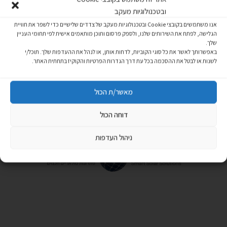
ובטכנולוגיות מעקב
אנו משתמשים בקובצי Cookie ובטכנולוגיות מעקב של צדדים שלישיים כדי לשפר את חוויית
הגלישה, לפתח את השירותים שלנו, ולספק פרסום ותוכן מותאמים אישית לפי תחומי העניין
שלך.
באפשרותך לאשר את כל סוגי הקוביות, לדחות אותן, או לנהל את ההעדפות שלך. תוכל/י
לשנות או לבטל את ההסכמה בכל עת דרך הגדרות הפרטיות והקוקיז בתחתית האתר.
רכשתם ב₪799 שח ומעלה?
מגיע לכם מוצר מתנה מסל
הקניות!
מאשר/ת הכול
דוחה הכול
ניהול העדפות