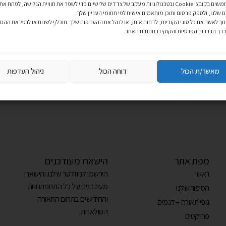
אנו משתמשים בקובצי Cookie ובטכנולוגיות מעקב של צדדים שלישיים כדי לשפר את חוויית הגלישה, לפתח את
 שלנו, ולספק פרסום ותוכן מותאמים אישית לפי תחומי העניין שלך.
 לאשר את כל סוגי הקוביות, לדחות אותן, או לנהל את ההעדפות שלך. תוכל/י לשנות או לבטל את הה
רכשתם ב₪799 שח ומעלה?
דרך הגדרות הפרטיות והקוקיז בתחתית האתר.
מגיע לכם מוצר מתנה מסל הקניות!
מאשר/ת הכול
דוחה הכול
ניהול העדפות
מפת אתר
הישארו מעודכנים
ראשי
הירשמו לניוזלטר שלנו. והישארו
מעודכנים על כל התתפתחויות
הסיפור שלנו
והחידושים בתחום התאורה
גופי תאורה – דגמים
הסולארית.
פרויקטים