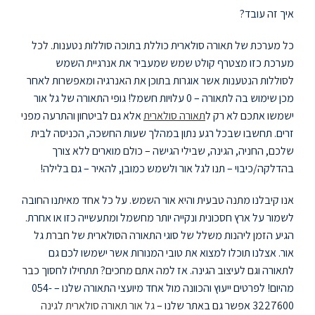
איך זה עובד?
כל מערכת של תאורה סולארית כוללת בתוכה סוללות נטענות. לכל
מערכת כזו מצטרף קולט שמש שמעביר את אנרגיית השמש
לסוללות הנטענות אשר אוגרות בתוכן את האנרגיה ומאפשרות לאחר
מכן שימוש בה לתאורה – 0 עלויות חשמל! גופי התאורה של גל אור
ישמשו אתכם לא רק ל
תאורה סולארית
אלא גם לביטחון והתרעה מפני
זרים. תחשבו שבכל רגע נתון במהלך שעות החשכה, הכניסה לבית
שלכם, החניה, הגינה, שבילי הגישה – כולם מוארים ללא צורך
בהדלקה/כיבוי – תנו לגל אור ולשמש כמובן, להאיר – גם בלילה!
אנו קיבלנו מתנה טבעית והיא אור השמש. על כל אחד מאיתנו החובה
לשמור על ארץ חסכונית ונקייה יותר מחשמל ומתעשייה כזו או אחרת.
הגיע הזמן ליהנות משלל של סוגי התאורה הסולארית של חברת גל
אור. אצלנו תוכלו למצוא את טובי המנורות אשר ישמשו לכם גם
לתאורה וגם לעיצוב הגינה. אז למה אתם מחכים? תתחילו לחסוך כבר
מהיום! לפרטים ייעוץ והכוונה מול אחד מיועצי התאורה שלנו – 054-
3227600 אפשר גם באתר שלנו –
גל אור תאורה סולארית לגינה