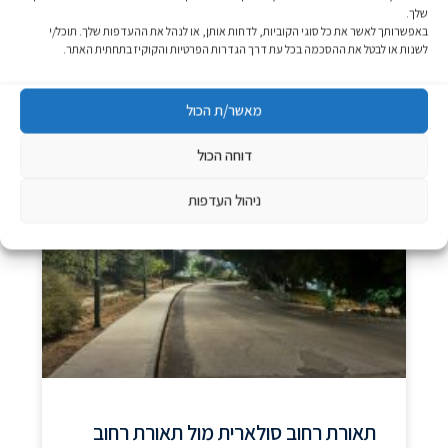
עירייה, מועצה מקומית, מועצה אזורית, קיבוץ, מושב או כל
שלך.
מרחב ציבורי אחר,
באפשרותך לאשר את כל סוגי הקוביות, לדחות אותן, או לנהל את ההעדפות שלך. תוכל/י
לשנות או לבטל את ההסכמה בכל עת דרך הגדרות הפרטיות והקוקיז בתחתית האתר.
קרא עוד »
מאשר/ת הכול
30/06/2026
דוחה הכול
ניהול העדפות
כללי
תאורת רחוב סולארית מול תאורת רחוב