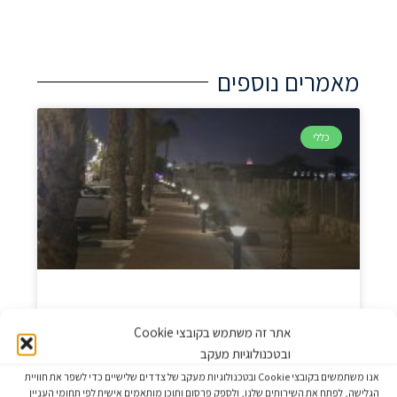
מאמרים נוספים
כללי
תאורת רחוב סולארית לרשויות מקומיות –
אתר זה משתמש בקובצי Cookie
המדריך המלא בשאלות ותשובות
ובטכנולוגיות מעקב
אנו משתמשים בקובצי Cookie ובטכנולוגיות מעקב של צדדים שלישיים כדי לשפר את חוויית
אם אתם שוקלים להתקין תאורת רחוב סולארית עבור
הגלישה, לפתח את השירותים שלנו, ולספק פרסום ותוכן מותאמים אישית לפי תחומי העניין