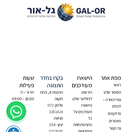
מפת אתר
הישארו
בקרו בחדר
שעות
מעודכנים
התצוגה
פעילות
ראשי
הסיפור שלנו
הירשמו
התנופה 4, פתח
ימי א' – ה'
לניוזלטר שלנו.
תקווה
18:00 – 09:00
גופי תאורה –
והישארו
טלפון
072-
דגמים
מעודכנים על
3281424
פרויקטים
כל
פגישת
מאמרים
התתפתחויות
יעוץ
054-
צרו קשר
והחידושים
3227600